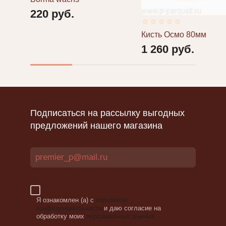
Статьи
220
руб.
МАСЛО
Укладка
ОСМО
паркета
С
Кисть Осмо 80мм
ВОСКОМ
1 260
руб.
Политика
ДЛЯ
конфиденциальности
ТВЕРДЫХ
ПОРОД
Пользователи
KLARWACHS
1101
Подписаться на рассылку выгодных
СРЕДСТВО
Назад
ОСМО
предложений нашего магазина
ПО
УХОДУ
ЗА
Вход
ПОЛАМИ
в
И
кабинет
ДЕРЕВЯННОЙ
МЕБЕЛЬЮ
Я ознакомлен (а) с
политикой
Логин
конфиденциальности
и даю согласие на
МАЛЯРНЫЕ
или
обработку моих
персональных данных
КИСТИ
e-