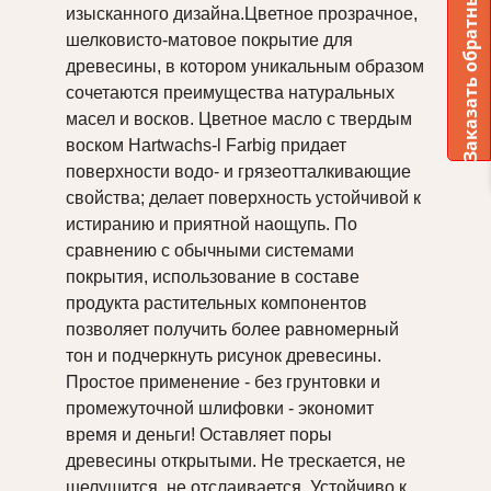
Заказать обратный звонок
АКСЕССУАРЫ
«ЭФФЕКТ
УХОДУ
ДЛЯ
изысканного дизайна.Цветное прозрачное,
WACHS
ПОД
LOBATOOL
НАТУР»
И
СТОЛЕШНИЦ
ТЕХНОЛОГИЧЕСКИЕ
шелковисто-матовое покрытие для
КЛЕЙ
HARTWACHS-
МЫТЬЮ
СХЕМЫ
древесины, в котором уникальным образом
МАТЕРИАЛЫ
ÖL
ПОЛОВ
ОКРАШЕВАНИЯ
МАТЕРИАЛЫ
ДЛЯ
сочетаются преимущества натуральных
EFFEKT
VERMEISTER
ДЛЯ
ДЛЯ
РЕСТАВРАЦИИ
NATURAL
НАРУЖНИХ
масел и восков. Цветное масло с твердым
РЕМОНТА
BORMA
РАБОТ
воском Hartwachs-l Farbig придает
ПАРКЕТА
WACHS
ЦВЕТНЫЕ
И
поверхности водо- и грязеотталкивающие
БЕЙЦЫ
МЕБЕЛИ
свойства; делает поверхность устойчивой к
МАТЕРИАЛЫ
ОСМО
ДЛЯ
истиранию и приятной наощупь. По
НА
ЗОЛОЧЕНИЕ
ЗОЛОЧЕНИЯ
МАСЛЯНОЙ
сравнению с обычными системами
BORMA
ОСНОВЕ
покрытия, использование в составе
WACHS
ПЧЕЛИНЫЙ
ÖL-
продукта растительных компонентов
ВОСК
BEIZE
ДЛЯ
позволяет получить более равномерный
ШПАКЛЕВКА
ДЕРЕВА
ПО
тон и подчеркнуть рисунок древесины.
КРАСКА
ДЕРЕВУ
ДЛЯ
Простое применение - без грунтовки и
BORMA
ШПАТЛЕВКА
ОТДЕЛКИ
промежуточной шлифовки - экономит
WACHS
ДЛЯ
НАРУЖНЫХ
время и деньги! Оставляет поры
ДЕРЕВА
РАБОТ
древесины открытыми. Не трескается, не
ОСМО
КОНЦЕНТРИРОВАННАЯ
МОРИЛКА
шелушится, не отслаивается. Устойчиво к
МОРИЛКА