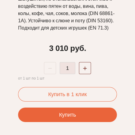
ДЛЯ
ДЛЯ
МАСЛО
воздействию пятен от воды, вина, пива,
ДЕРЕВА
ДЕРЕВА
ОСМО
колы, кофе, чая, соков, молока (DIN 68861-
HOLZFARBE
БОЛЬШОЙ
С
1A). Устойчиво к слюне и поту (DIN 53160).
BORMA
ЦВЕТОВОЙ
ТВЕРДЫМ
WACHS
Подходит для детских игрушек (EN 71.3)
ГАММОЙ
ВОСКОМ
ДЛЯ
МЕБЕЛИ
ПАТИНА
РАСТВОРИТЕЛИ
И
3 010
руб.
ДЛЯ
И
СТОЛЕШНИЦ
ДЕРЕВА
СМЫВКИ
TOPOIL
BORMA
ДЛЯ
WACHS
ЛАКОВ
−
+
И
МАСЛО
МАСЛА
ОСМО
ОСТАТКИ.
от 1 шт по 1 шт
С
НАЛИЧИЕ
ТВЕРДЫМ
ПО
МАССИВНАЯ
ВОСКОМ
Купить в 1 клик
ЗВОНКУ!
ДОСКА
RAPID
ДЕКОРАТИВНОЕ
БЕСЦВЕТНОЕ
ПОКРЫТИЕ
ИНЖЕНЕРНАЯ
С
ШЕББИ
Купить
ДОСКА
УСКОРЕННЫМ
ШИК
ВРЕМЕНЕМ
ВЫСЫХАНИЯ
ПАРКЕТ
СРЕДСТВА
ЕЛКА