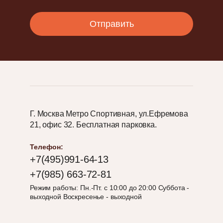
ОСМО
mail:
И
Отправить
ЩЕТКИ
ДЛЯ
ПАРКЕТА
Пароль:
Забыли
пароль?
Г. Москва Метро Спортивная, ул.Ефремова
21, офис 32. Бесплатная парковка.
Войти
Телефон:
+7(495)991-64-13
Также Вы можете войти через:
+7(985) 663-72-81
Режим работы: Пн.-Пт. с 10:00 до 20:00 Суббота -
выходной Воскресенье - выходной