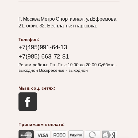
Статьи
МАСЛО
Укладка
ОСМО
Г. Москва Метро Спортивная, ул.Ефремова
паркета
С
21, офис 32. Бесплатная парковка.
ВОСКОМ
Политика
ДЛЯ
конфиденциальности
ТВЕРДЫХ
Телефон:
ПОРОД
Пользователи
+7(495)991-64-13
KLARWACHS
1101
+7(985) 663-72-81
Режим работы: Пн.-Пт. с 10:00 до 20:00 Суббота -
СРЕДСТВО
выходной Воскресенье - выходной
Назад
ОСМО
ПО
УХОДУ
Мы в соц. сетях:
ЗА
Вход
ПОЛАМИ
в
И
кабинет
ДЕРЕВЯННОЙ
МЕБЕЛЬЮ
Логин
Принимаем к оплате:
МАЛЯРНЫЕ
или
КИСТИ
e-