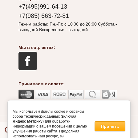
Статьи
+7(495)991-64-13
МАСЛО
Укладка
ОСМО
+7(985) 663-72-81
паркета
С
Режим работы: Пн.-Пт. с 10:00 до 20:00 Суббота -
ВОСКОМ
выходной Воскресенье - выходной
Политика
ДЛЯ
конфиденциальности
ТВЕРДЫХ
ПОРОД
Пользователи
Мы в соц. сетях:
KLARWACHS
1101
СРЕДСТВО
Назад
ОСМО
ПО
Принимаем к оплате:
УХОДУ
ЗА
Вход
ПОЛАМИ
в
И
кабинет
ДЕРЕВЯННОЙ
Мы используем файлы cookie и сервисы
МЕБЕЛЬЮ
сбора технических данных (включая
Яндекс Метрику
) для обработки
Логин
Принять
информации о вашем посещении с целью
Megagroup.ru
МАЛЯРНЫЕ
или
улучшения работы сайта. Продолжая
КИСТИ
использовать наш ресурс, вы
e-